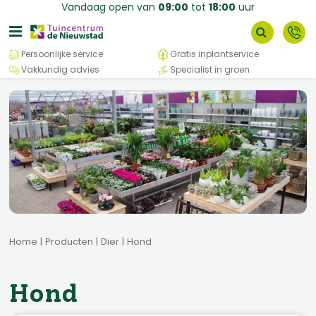
G
Vandaag open van
09:00
tot
18:00
uur
a
n
a
Persoonlijke service
Gratis inplantservice
a
Vakkundig advies
Specialist in groen
r
c
o
n
t
e
n
t
Home
Producten
Dier
Hond
Hond