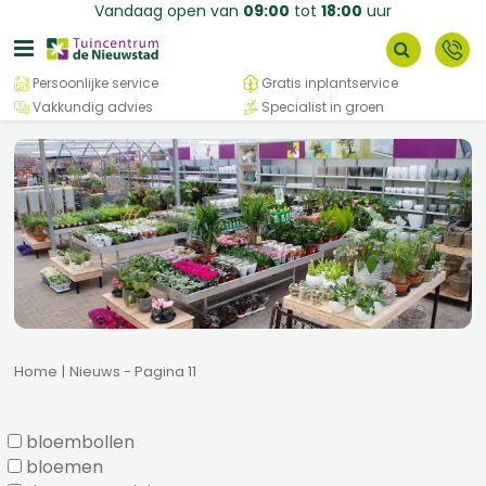
G
Vandaag open van
09:00
tot
18:00
uur
a
n
a
Persoonlijke service
Gratis inplantservice
a
Vakkundig advies
Specialist in groen
r
c
o
n
t
e
n
t
Home
Nieuws - Pagina 11
bloembollen
bloemen