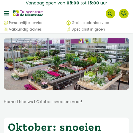
G
Vandaag open van
09:00
tot
18:00
uur
a
n
a
Persoonlijke service
Gratis inplantservice
a
Vakkundig advies
Specialist in groen
r
c
o
n
t
e
n
t
Home
Nieuws
Oktober: snoeien maar!
Oktober: snoeien