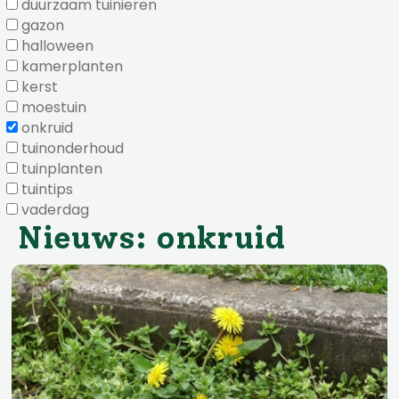
duurzaam tuinieren
gazon
halloween
kamerplanten
kerst
moestuin
onkruid
tuinonderhoud
tuinplanten
tuintips
vaderdag
Nieuws: onkruid