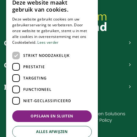
Deze website maakt
gebruik van cookies.
Deze website gebruikt cookies om uw
gebruikerservaring te verbeteren. Door
onze website te gebruiken, stemt u in met
alle cookies in overeenstemming met ons
Contact
Cookiebeleid.
Lees verder
STRIKT NOODZAKELIJK
Openingstijden
PRESTATIE
TARGETING
Handig
FUNCTIONEEL
NIET-GECLASSIFICEERD
Tuincentrum de Nieuwstad © 2023
Green Solutions
OPSLAAN EN SLUITEN
Tuincentrum Overzicht
Privacy Policy
ALLES AFWIJZEN