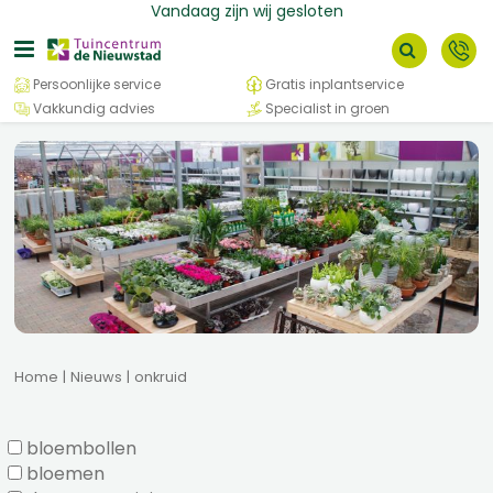
G
Vandaag zijn wij gesloten
a
n
a
Persoonlijke service
Gratis inplantservice
a
Vakkundig advies
Specialist in groen
r
c
o
n
t
e
n
t
Home
Nieuws
onkruid
bloembollen
bloemen