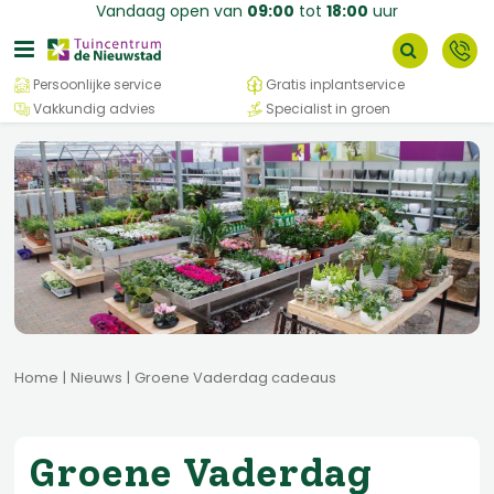
G
Vandaag open van
09:00
tot
18:00
uur
a
n
a
Persoonlijke service
Gratis inplantservice
a
Vakkundig advies
Specialist in groen
r
c
o
n
t
e
n
t
Home
Nieuws
Groene Vaderdag cadeaus
Groene Vaderdag