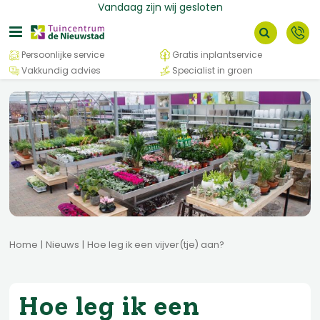
G
Vandaag zijn wij gesloten
a
n
a
Persoonlijke service
Gratis inplantservice
a
Vakkundig advies
Specialist in groen
r
c
o
n
t
e
n
t
Home
Nieuws
Hoe leg ik een vijver(tje) aan?
Hoe leg ik een