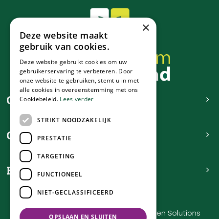
×
Deze website maakt
gebruik van cookies.
Deze website gebruikt cookies om uw
gebruikerservaring te verbeteren. Door
onze website te gebruiken, stemt u in met
alle cookies in overeenstemming met ons
Contact
Cookiebeleid.
Lees verder
STRIKT NOODZAKELIJK
Openingstijden
PRESTATIE
TARGETING
Handig
FUNCTIONEEL
NIET-GECLASSIFICEERD
Tuincentrum de Nieuwstad © 2023
Green Solutions
OPSLAAN EN SLUITEN