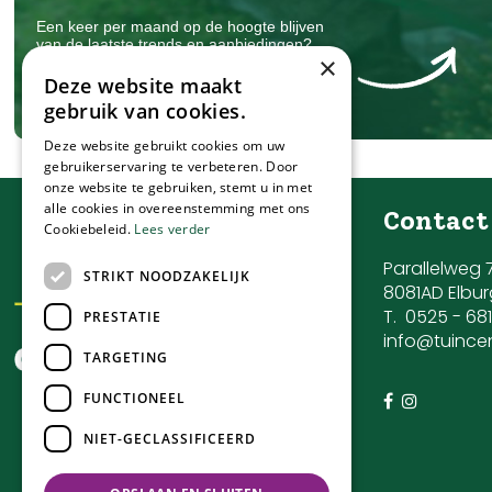
Een keer per maand op de hoogte blijven
van de laatste trends en aanbiedingen?
×
Meldt u dan aan!
Deze website maakt
Wij slaan uw gegevens secuur op conform onze
privacy
policy
.
gebruik van cookies.
Deze website gebruikt cookies om uw
gebruikerservaring te verbeteren. Door
onze website te gebruiken, stemt u in met
alle cookies in overeenstemming met ons
Contact
Cookiebeleid.
Lees verder
Parallelweg 
STRIKT NOODZAKELIJK
8081AD Elbur
T.
0525 - 68
PRESTATIE
info@tuince
TARGETING
FUNCTIONEEL
NIET-GECLASSIFICEERD