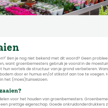
aien
roen?' Ben je nog niet bekend met dit woord? Geen proble
nen, want groenbemesters gebruik je vooral in de moestui
et hun wortels de structuur van je grond verbeteren. Wa
de bodem door er humus en/of stikstof aan toe te voegen. 
 in het (moes)tuinseizoen.
zaaien?
ordelen voor het houden van groenbemesters. Groenbemeste
uin een prettige eigenschap. Goede onkruidonderdrukkers 