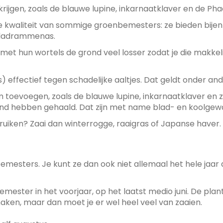
rijgen, zoals de blauwe lupine, inkarnaatklaver en de Ph
ke kwaliteit van sommige groenbemesters: ze bieden bije
 bladrammenas.
met hun wortels de grond veel losser zodat je die makkel
s) effectief tegen schadelijke aaltjes. Dat geldt onder a
toevoegen, zoals de blauwe lupine, inkarnaatklaver en z
rond hebben gehaald. Dat zijn met name blad- en koolge
iken? Zaai dan winterrogge, raaigras of Japanse haver. J
enbemesters. Je kunt ze dan ook niet allemaal het hele jaar
emester in het voorjaar, op het laatst medio juni. De plant
ken, maar dan moet je er wel heel veel van zaaien.