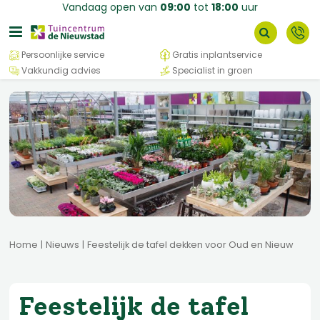
G
Vandaag open van
09:00
tot
18:00
uur
a
n
a
Persoonlijke service
Gratis inplantservice
a
Vakkundig advies
Specialist in groen
r
c
o
n
t
e
n
t
Home
Nieuws
Feestelijk de tafel dekken voor Oud en Nieuw
Feestelijk de tafel