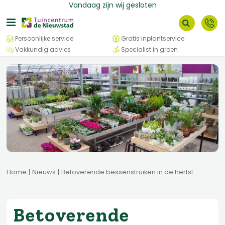
G
Vandaag zijn wij gesloten
a
n
a
Persoonlijke service
Gratis inplantservice
a
Vakkundig advies
Specialist in groen
r
c
o
n
t
e
n
t
Home
Nieuws
Betoverende bessenstruiken in de herfst
Betoverende