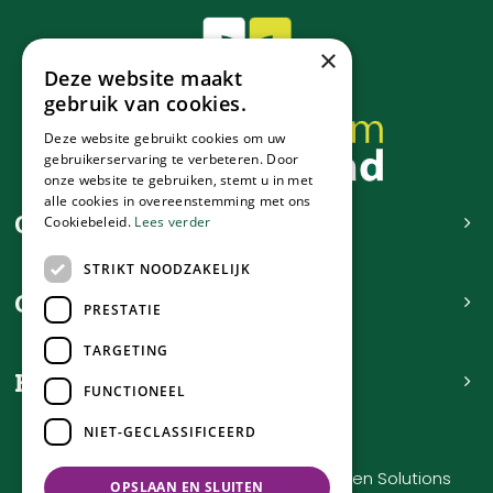
×
Deze website maakt
gebruik van cookies.
Deze website gebruikt cookies om uw
gebruikerservaring te verbeteren. Door
onze website te gebruiken, stemt u in met
alle cookies in overeenstemming met ons
Contact
Cookiebeleid.
Lees verder
STRIKT NOODZAKELIJK
Openingstijden
PRESTATIE
TARGETING
Handig
FUNCTIONEEL
NIET-GECLASSIFICEERD
Tuincentrum de Nieuwstad © 2023
Green Solutions
OPSLAAN EN SLUITEN