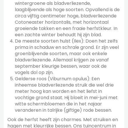
wintergroene als bladverliezende,
laagblijvende als hoge soorten. Opvallend is de
circa vijftig centimeter hoge, bladverliezende
Cotoneaster horizontalis, met horizontaal
groeiende takken en een fraaie herfstkleur. In
een zachte winter behoudt hij zijn blad.
De meeste soorten hulst (Ilex): Doen het zelfs
prima in schaduw en schrale grond. Er zijn veel
groenblijvende soorten, maar ook enkele
bladverliezende. Allemaal krijgen ze vanaf
september kleurige bessen, waar ook de
vogels dol op zijn.
Gelderse roos (Viburnum opulus): Een
inheemse bladverliezende struik die wel drie
meter hoog kan worden en het liefst in
vochtige grond staat. Hij bloeit in mei-juni met
witte schermbloemen die in het najaar
veranderen in talrijke (giftige) rode bessen.
Ook de herfst heeft zijn charmes. Met struiken en
hagen met kleurrijke bessen. Ons tuincentrum in